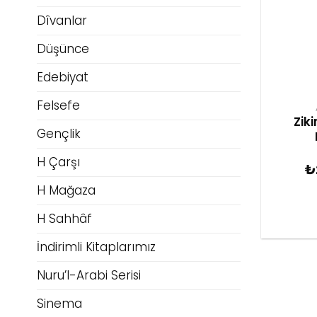
Dîvanlar
Düşünce
Edebiyat
Felsefe
Zik
Gençlik
H Çarşı
₺
H Mağaza
H Sahhâf
İndirimli Kitaplarımız
Nuru’l-Arabi Serisi
Sinema