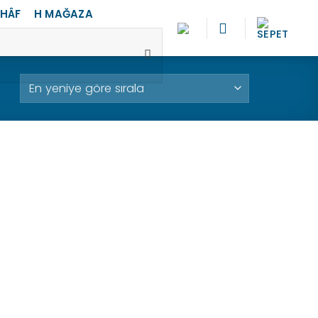
HHÂF
H MAĞAZA