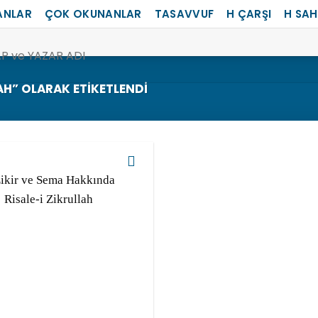
ANLAR
ÇOK OKUNANLAR
TASAVVUF
H ÇARŞI
H SA
AH” OLARAK ETIKETLENDI