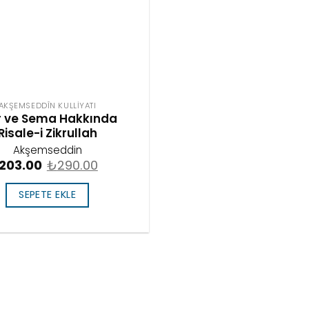
AKŞEMSEDDÎN KULLIYATI
ir ve Sema Hakkında
Risale-i Zikrullah
Akşemseddin
203.00
₺
290.00
SEPETE EKLE