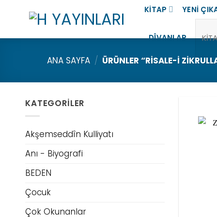
İçeriğe
KITAP
YENI ÇIK
atla
Ara:
DÎVANLAR
ANA SAYFA
/
ÜRÜNLER “RISALE-I ZIKRULL
KATEGORILER
Akşemseddîn Kulliyatı
Anı - Biyografi
BEDEN
Çocuk
Çok Okunanlar