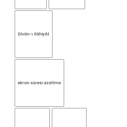
Dîvân-ı İlâhiyât
ekran süresi azaltma