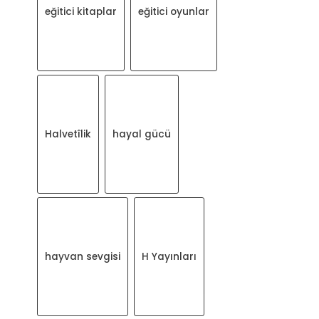
eğitici kitaplar
eğitici oyunlar
Halvetîlik
hayal gücü
hayvan sevgisi
H Yayınları