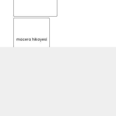
macera hikayesi
motor becerileri geliştirme