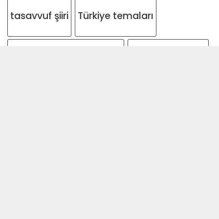
tasavvuf şiiri
Türkiye temaları
Türk Tasavvuf Edebiyatı
Vahdet-i Vücûd
vahdeti vücut
Yunus Emre geleneği
Üsküdar
çiçek ve kuş boyama
çocuk edebiyatı
çocuk etkinlikleri