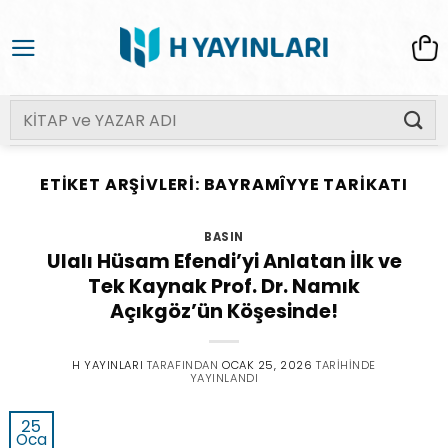
İçeriğe
atla
Ara:
ETIKET ARŞIVLERI:
BAYRAMÎYYE TARIKATI
BASIN
Ulalı Hüsam Efendi’yi Anlatan İlk ve
Tek Kaynak Prof. Dr. Namık
Açıkgöz’ün Köşesinde!
H YAYINLARI
TARAFINDAN
OCAK 25, 2026
TARIHINDE
YAYINLANDI
25
Oca