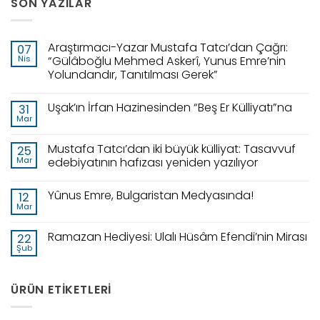
SON YAZILAR
Araştırmacı-Yazar Mustafa Tatcı’dan Çağrı:
07
Nis
“Gülâboğlu Mehmed Askerî, Yunus Emre’nin
Yolundandır, Tanıtılması Gerek”
Uşak’ın İrfan Hazinesinden “Beş Er Külliyatı”na
31
Mar
Mustafa Tatcı’dan iki büyük külliyat: Tasavvuf
25
Mar
edebiyatının hafızası yeniden yazılıyor
Yûnus Emre, Bulgaristan Medyasında!
12
Mar
Ramazan Hediyesi: Ulalı Hüsâm Efendi’nin Mirası
22
Şub
ÜRÜN ETIKETLERI