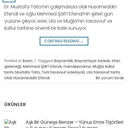
Dr. Mustafa Tatcı’nın çalışmasıyla Ulalı Hüsameddin
Efendi ve oğlu Mehmed Şâfi’î Efendi’nin şiirleri gün
yüzüne çıkıyor; eser, Ula ve Muğla’nın tasavvuf ve
kültür tarihine önemli bir katkı sunuyor.
CONTINUE READING
→
Posted in
Basın
|
Tagged
Bayramîlik
,
Bayramîyye tarikatı
,
irfan
geleneği
,
Mehmed Şâfi’î Efendi
,
menakıpname
,
Muğla kültür
tarihi
,
Mustafa Tatcı
,
Türk tasavvuf edebiyatı
,
Ula tasavvuf tarihi
,
Ulalı Hüsameddin Efendi
Bir yorum bırak
ÜRÜNLER
Aşk Bir Güneşe Benzer – Yûnus Emre Tişörtleri