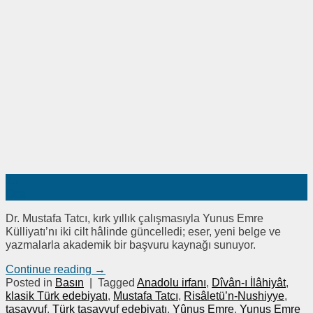
25
Oca
Dr. Mustafa Tatcı, kırk yıllık çalışmasıyla Yunus Emre
Külliyatı’nı iki cilt hâlinde güncelledi; eser, yeni belge ve
yazmalarla akademik bir başvuru kaynağı sunuyor.
Continue reading
→
Posted in
Basın
|
Tagged
Anadolu irfanı
,
Dîvân-ı İlâhiyât
,
klasik Türk edebiyatı
,
Mustafa Tatcı
,
Risâletü’n-Nushiyye
,
tasavvuf
,
Türk tasavvuf edebiyatı
,
Yûnus Emre
,
Yunus Emre