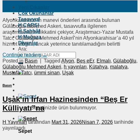
07
Yeni Çıkanlar
Nis
Çok Okunanlar
Tasavvuf
Afyonkarahisar’ın manevi önderleri arasında bulunan
H ÇARŞI
Gülâboğlu Mehmed Askeri, tasavvufla ilgilenen
H Sahhâf
araştırmacıların dikkatini çekiyor, Araştırmacı-Yazar Mustafa
H Mağaza
Tatcı, Gülâboğlu Mehmed Askerî’nin Afyonkarahisar’a 40 yıl
Dîvanlar
hizmet ettiğini, ancak yeterince tanıtılamadığını belirtti
Ara:
Continue reading
→
Posted in
Basın
|
Tagged
Afyon
,
Beş eEr
,
Elmalı
,
Gülaboğlu
,
Gülaboğlu Mehmed Askeri
,
h yayınları
,
Kütahya
,
malatya
,
Mustafa Tatcı
,
ümmi sinan
,
Uşak
Basın
Uşak’ın İrfan Hazinesinden “Beş Er
Külliyatı”na
Sepetinizde ürün bulunmuyor.
H Yayınları
tarafından
Mart 31, 2026
Nisan 7, 2026
tarihinde
yayınlandı
Sepet