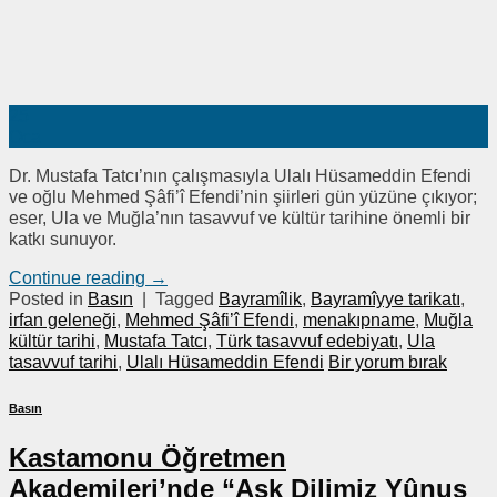
25
Oca
Dr. Mustafa Tatcı’nın çalışmasıyla Ulalı Hüsameddin Efendi
ve oğlu Mehmed Şâfi’î Efendi’nin şiirleri gün yüzüne çıkıyor;
eser, Ula ve Muğla’nın tasavvuf ve kültür tarihine önemli bir
katkı sunuyor.
Continue reading
→
Posted in
Basın
|
Tagged
Bayramîlik
,
Bayramîyye tarikatı
,
irfan geleneği
,
Mehmed Şâfi’î Efendi
,
menakıpname
,
Muğla
kültür tarihi
,
Mustafa Tatcı
,
Türk tasavvuf edebiyatı
,
Ula
tasavvuf tarihi
,
Ulalı Hüsameddin Efendi
Bir yorum bırak
Basın
Kastamonu Öğretmen
Akademileri’nde “Aşk Dilimiz Yûnus