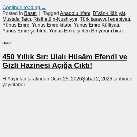
Continue reading
→
Posted in
Basın
|
Tagged
Anadolu irfanı
,
Dîvân-ı İlâhiyât
,
Mustafa Tatcı
,
Risâletü’n-Nushiyye
,
Türk tasavvuf edebiyatı
,
Yûnus Emre
,
Yunus Emre kitabı
,
Yunus Emre Külliyatı
,
Yunus Emre şerhleri
,
Yunus Emre şiirleri
Bir yorum bırak
Basın
450 Yıllık Sır: Ulalı Hüsâm Efendi ve
Gizli Hazinesi Açığa Çıktı!
H Yayınları
tarafından
Ocak 25, 2026
Şubat 2, 2026
tarihinde
yayınlandı