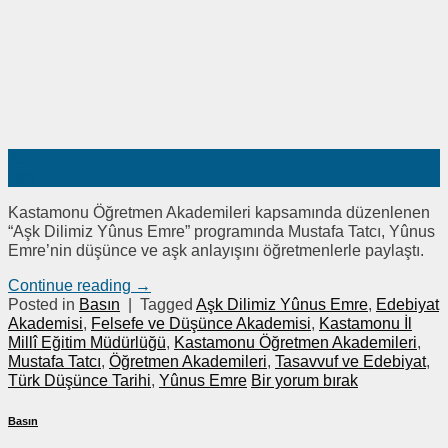
25
Oca
Kastamonu Öğretmen Akademileri kapsamında düzenlenen
“Aşk Dilimiz Yûnus Emre” programında Mustafa Tatcı, Yûnus
Emre’nin düşünce ve aşk anlayışını öğretmenlerle paylaştı.
Continue reading
→
Posted in
Basın
|
Tagged
Aşk Dilimiz Yûnus Emre
,
Edebiyat
Akademisi
,
Felsefe ve Düşünce Akademisi
,
Kastamonu İl
Millî Eğitim Müdürlüğü
,
Kastamonu Öğretmen Akademileri
,
Mustafa Tatcı
,
Öğretmen Akademileri
,
Tasavvuf ve Edebiyat
,
Türk Düşünce Tarihi
,
Yûnus Emre
Bir yorum bırak
Basın