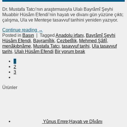
Dr. Mustafa Tatcı’nın araştırmasıyla Ulalı Bayrâmî Şeyhi
Muabbir Hüsâm Efendi’nin hayatı ve divanı gün yüzüne çıktı;
çalışma, Ula ve Menteşe tasavvuf tarihini yeniden yazıyor.
Continue reading
→
Posted in
Basın
|
Tagged
Anadolu irfanı
,
Bayrâmî Şeyhi
Hüsâm Efendi
,
Bayramîlik
,
Cezbetîlik
,
Mehmed Şâfiî
,
menâkıbnâme
,
Mustafa Tatcı
,
tasavvuf tarihi
,
Ula tasavvuf
tarihi
,
Ulalı Hüsâm Efendi
Bir yorum bırak
1
2
3
Ürünler
Yûnus Emre;Hayatı ve Dîvânı