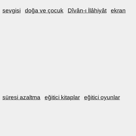
sevgisi
doğa ve çocuk
Dîvân-ı İlâhiyât
ekran
süresi azaltma
eğitici kitaplar
eğitici oyunlar