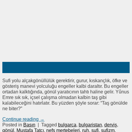
12
Mar
Sufi yolu alçakgönüllülük gerektirir, gurur, kıskançlık, öfke ve
gösteriş manevi yolculuğu engeller kalbi daraltır. Bu engeller
ortadan kalktığında, gönül yaratıcının tahtı haline gelir. Yûnus
Emre sık sık, içsel çalışma olmadan kalbin taş gibi
kalabileceğini hatırlatır. Bu yüzden şöyle sorar: “Taş gönülde
ne biter?”
Continue reading
→
Posted in
Basın
|
Tagged
bulgarca
,
bulgaristan
,
derviş
,
gönül
,
Mustafa Tatcı
,
nefs mertebeleri
,
ruh
,
sufi
,
sufizm
,