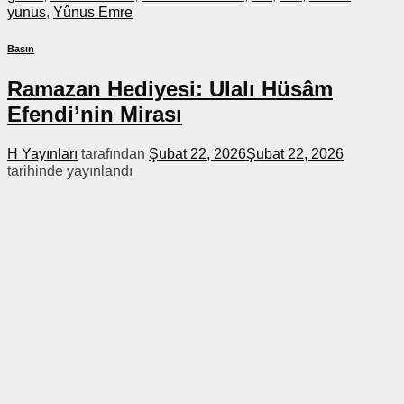
yunus
,
Yûnus Emre
Basın
Ramazan Hediyesi: Ulalı Hüsâm
Efendi’nin Mirası
H Yayınları
tarafından
Şubat 22, 2026
Şubat 22, 2026
tarihinde yayınlandı