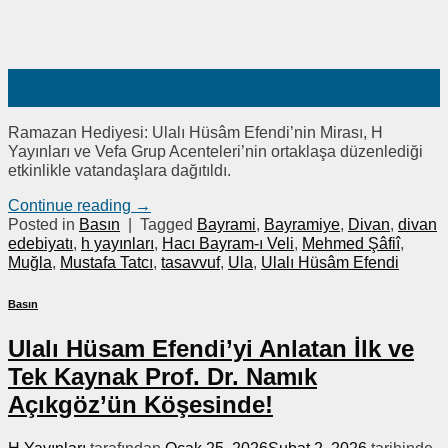
22
Şub
Ramazan Hediyesi: Ulalı Hüsâm Efendi’nin Mirası, H
Yayınları ve Vefa Grup Acenteleri’nin ortaklaşa düzenlediği
etkinlikle vatandaşlara dağıtıldı.
Continue reading
→
Posted in
Basın
|
Tagged
Bayrami
,
Bayramiye
,
Divan
,
divan
edebiyatı
,
h yayınları
,
Hacı Bayram-ı Veli
,
Mehmed Şâfiî
,
Muğla
,
Mustafa Tatcı
,
tasavvuf
,
Ula
,
Ulalı Hüsâm Efendi
Basın
Ulalı Hüsam Efendi’yi Anlatan İlk ve
Tek Kaynak Prof. Dr. Namık
Açıkgöz’ün Köşesinde!