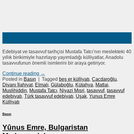
25
Mar
Edebiyat ve tasavvuf tarihçisi Mustafa Tatcı’nın meslekteki 40
yıllık birikimiyle hazırlayıp yayımladığı külliyatlar, Anadolu
tasavvufunun önemli isimlerini bir araya getiriyor.
Continue reading
→
Posted in
Basın
|
Tagged
beş er külliyatı
,
Çacdaroğlu
,
Divanı İlahiyat
,
Elmalı
,
Gülaboğlu
,
Kütahya
,
Matlai
,
Muslihiddin
,
Mustafa Tatcı
,
Niyazi Mısri
,
tasavvuf
,
tasavvuf
edebiyatı
,
Türk tasavvuf edebiyatı
,
Uşak
,
Yunus Emre
Külliyatı
Basın
Yûnus Emre, Bulgaristan