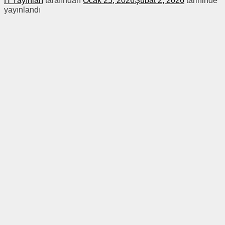
H Yayınları
tarafından
Ocak 25, 2026
Şubat 2, 2026
tarihinde
yayınlandı