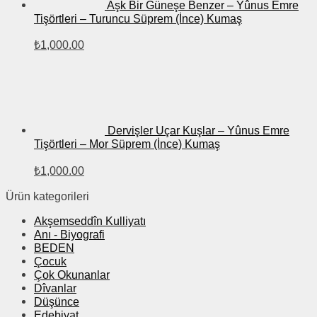
Aşk Bir Güneşe Benzer – Yûnus Emre
Tişörtleri – Turuncu Süprem (İnce) Kumaş
₺
1,000.00
Dervişler Uçar Kuşlar – Yûnus Emre
Tişörtleri – Mor Süprem (İnce) Kumaş
₺
1,000.00
Ürün kategorileri
Akşemseddîn Kulliyatı
Anı - Biyografi
BEDEN
Çocuk
Çok Okunanlar
Dîvanlar
Düşünce
Edebiyat