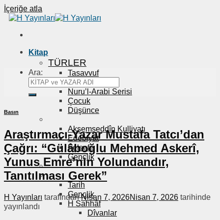
İçeriğe atla
Kitap
TÜRLER
Ara:
Tasavvuf
Anı – Biyografi
Nuru’l-Arabi Serisi
Çocuk
Düşünce
Basın
Akşemseddîn Kulliyatı
Araştırmacı-Yazar Mustafa Tatcı’dan
Edebiyat
Çağrı: “Gülâboğlu Mehmed Askerî,
Felsefe
Gençlik
Yunus Emre’nin Yolundandır,
Tanıtılması Gerek”
Tarih
Gençlik
H Yayınları
tarafından
Nisan 7, 2026
Nisan 7, 2026
tarihinde
H Sahhâf
yayınlandı
Dîvanlar