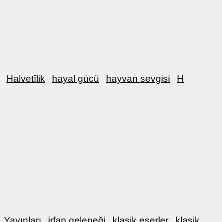
Halvetîlik
hayal gücü
hayvan sevgisi
H
Yayınları
irfan geleneği
klasik eserler
klasik