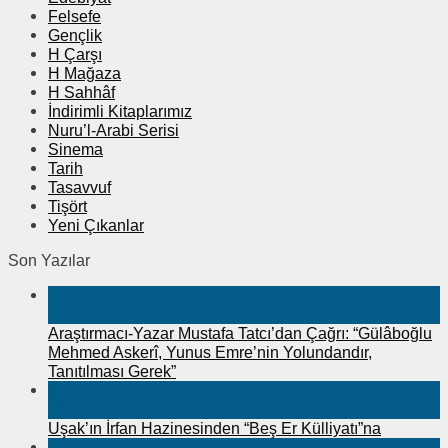
Felsefe
Gençlik
H Çarşı
H Mağaza
H Sahhâf
İndirimli Kitaplarımız
Nuru’l-Arabi Serisi
Sinema
Tarih
Tasavvuf
Tişört
Yeni Çıkanlar
Son Yazılar
07
Nis
Araştırmacı-Yazar Mustafa Tatcı’dan Çağrı: “Gülâboğlu
Mehmed Askerî, Yunus Emre’nin Yolundandır,
Tanıtılması Gerek”
31
Mar
Uşak’ın İrfan Hazinesinden “Beş Er Külliyatı”na
25