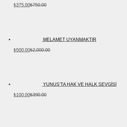
₺
375.00
₺
750.00
MELAMET UYANMAKTIR
₺
500.00
₺
2,000.00
YUNUS'TA HAK VE HALK SEVGİSİ
₺
100.00
₺
390.00