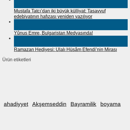
Mar
Mustafa Tatcı’dan iki büyük külliyat: Tasavvuf
edebiyatının hafızası yeniden yazılıyor
12
Mar
Yûnus Emre, Bulgaristan Medyasında!
22
Şub
Ramazan Hediyesi: Ulalı Hüsâm Efendi’nin Mirası
Ürün etiketleri
ahadiyyet
Akşemseddin
Bayramilik
boyama