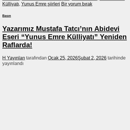
Külliyatı
,
Yunus Emre şiirleri
Bir yorum bırak
Basın
Yazarımız Mustafa Tatcı’nın Abidevi
Eseri “Yunus Emre Külliyatı” Yeniden
Raflarda!
H Yayınları
tarafından
Ocak 25, 2026
Şubat 2, 2026
tarihinde
yayınlandı