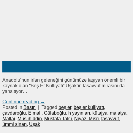
31
Mar
Anadolu’nun irfan geleneğini günümüze taşıyan önemli bir
kaynak olan “Beş Er Külliyatı” Uşak’ın tasavvuf mirasını da
yansıtıyor…
Continue reading
→
Posted in
Basın
|
Tagged
beş er
,
beş er külliyatı
,
çavdaroğlu
,
Elmalı
,
Gülaboğlu
,
h yayınları
,
kütajya
,
malatya
,
Matlai
,
Muslihiddin
,
Mustafa Tatcı
,
Niyazi Mısri
,
tasavvuf
,
ümmi sinan
,
Uşak