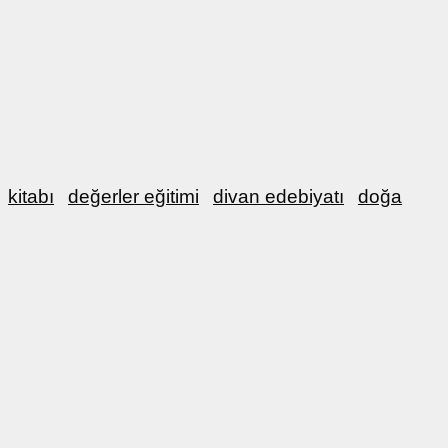
kitabı
değerler eğitimi
divan edebiyatı
doğa